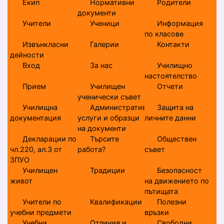
Екип
Нормативни
Родители
документи
Учители
Ученици
Информация
по класове
Извънкласни
Галерии
Контакти
дейности
Вход
За нас
Училищно
настоятелство
Прием
Училищен
Отчети
ученически съвет
Училищна
Административни
Защита на
документация
услуги и образци
личните данни
на документи
Декларации по
Търсите
Обществен
чл.220, ал.3 от
работа?
съвет
ЗПУО
Училищен
Традиции
Безопасност
живот
на движението по
пътищата
Учители по
Квалификации
Полезни
учебни предмети
връзки
Учебни
Отличия и
Свободни