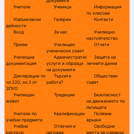
документи
Учители
Ученици
Информация
по класове
Извънкласни
Галерии
Контакти
дейности
Вход
За нас
Училищно
настоятелство
Прием
Училищен
Отчети
ученически съвет
Училищна
Административни
Защита на
документация
услуги и образци
личните данни
на документи
Декларации по
Търсите
Обществен
чл.220, ал.3 от
работа?
съвет
ЗПУО
Училищен
Традиции
Безопасност
живот
на движението по
пътищата
Учители по
Квалификации
Полезни
учебни предмети
връзки
Учебни
Отличия и
Свободни
ресурси
награди
места за ученици