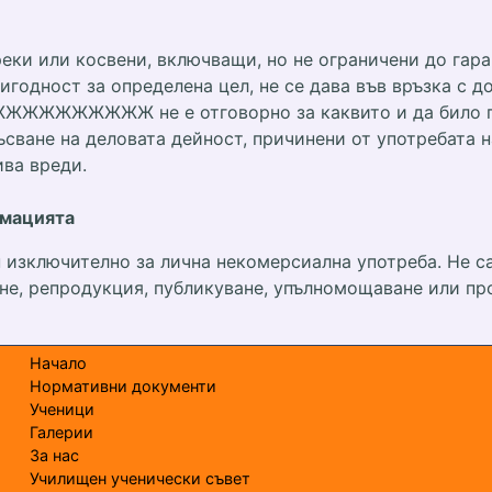
реки или косвени, включващи, но не ограничени до гар
игодност за определена цел, не се дава във връзка с д
ЖЖЖЖЖЖЖЖЖ не е отговорно за каквито и да било пре
екъсване на деловата дейност, причинени от употре
ива вреди.
рмацията
ючително за лична некомерсиална употреба. Не са 
яне, репродукция, публикуване, упълномощаване или пр
Начало
Нормативни документи
Ученици
Галерии
За нас
Училищен ученически съвет