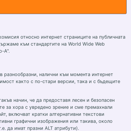
 комисия относно интернет страниците на публичната
държаме към стандартите на World Wide Web
о-A".
 в разнообразни, налични към момента интернет
стимост както с по-стари версии, така и с бъдещите
акъв начин, че да предоставя лесен и безопасен
е за хора с увредено зрение и сме премахнали
айт, включват кратки алтернативни текстови
ативни графични изображения или такива, около
е. да имат празни ALT атрибути).