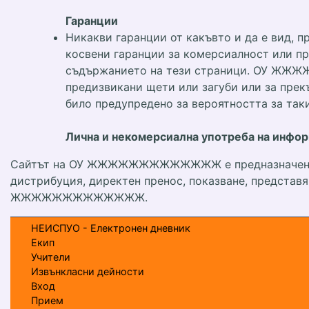
Гаранции
Никакви гаранции от какъвто и да е вид, п
косвени гаранции за комерсиалност или пр
съдържанието на тези страници. ОУ ЖЖЖЖ
предизвикани щети или загуби или за пр
било предупредено за вероятността за так
Лична и некомерсиална употреба на инфо
Сайтът на ОУ ЖЖЖЖЖЖЖЖЖЖЖЖЖ е предназначен изкл
дистрибуция, директен пренос, показване, представ
ЖЖЖЖЖЖЖЖЖЖЖЖЖ.
НЕИСПУО - Електронен дневник
Екип
Учители
Извънкласни дейности
Вход
Прием