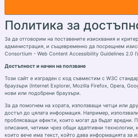
Политика за достъпн
За да отговорим на поставените изисквания и крите
администрация, и същевременно да посрещнем изиск
Consortium - Web Content Accessibility Guidelines 2.0
Достъпност и начин на ползване
Този сайт е изграден с код съвместим с W3C станда
браузъри (Internet Explorer, Mozilla Firefox, Opera,
нови или подобрени браузъри.
За да помогнем на хората, използващи четци или дру
достъп до цялата информация. Например, използвали
проблясващи ефекти, които могат да бъдат вредни. П
описания, четими чрез общи адаптивни технологии, 
които вече има текст, който дава информацията за и