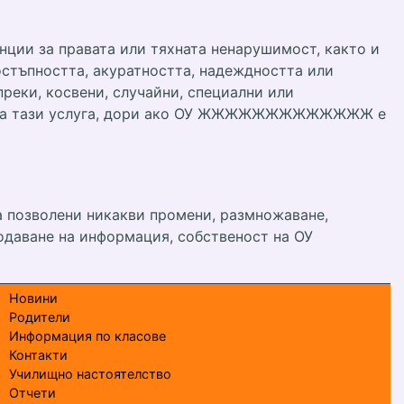
анции за правата или тяхната ненарушимост, както и
остъпността, акуратността, надеждността или
ки, косвени, случайни, специални или
бата на тази услуга, дори ако ОУ ЖЖЖЖЖЖЖЖЖЖЖЖЖ е
позволени никакви промени, размножаване,
одаване на информация, собственост на ОУ
Новини
Родители
Информация по класове
Контакти
Училищно настоятелство
Отчети