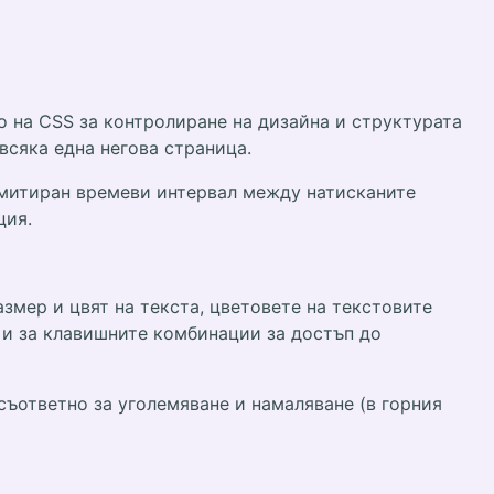
о на CSS за контролиране на дизайна и структурата
всяка една негова страница.
имитиран времеви интервал между натисканите
ция.
змер и цвят на текста, цветовете на текстовите
о и за клавишните комбинации за достъп до
 съответно за уголемяване и намаляване (в горния