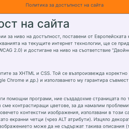
Политика за достъпност на сайта
ост на сайта
рии за ниво на достъпност, поставени от Европейската
ванията на текущите интернет технологии, ще се при
 (WCAG 2.0) и достигане на ниво на съответствие "Двойн
ртите за XHTML и CSS. Той се възпроизвежда коректно
 Google Chrome и др.) и използването му гарантира съвме
ги помощни програми, ние създадохме страницата по т
 сме контрастиращи цветове, за да намалим проблемит
овечето контекстни изображения, използвани в този с
като екранни четци (чрез ALT атрибути). Изцяло декор
зображението може да не съдържат такива описания (т.