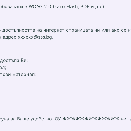
бхванати в WCAG 2.0 (като Flash, PDF и др.).
 достъпността на интернет страницата ни или ако се 
н адрес xxxxxx@sss.bg.
достъпа Ви;
ал;
 този материал;
ликува за Ваше удобство. ОУ ЖЖЖЖЖЖЖЖЖЖЖЖЖ не гара